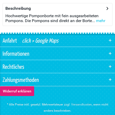
Beschreibung
Hochwertige Pomponborte mit fein ausgearbeiteten
Pompons. Die Pompons sind direkt an der Borte...
mehr
Anfahrt
click > Google Maps
Informationen
Rechtliches
Zahlungsmethoden
Widerruf erklären
* Alle Preise inkl. gesetzl. Mehrwertsteuer zzgl.
Versandkosten
, wenn nicht
anders beschrieben.