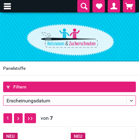
Panelstoffe
Filtern
von
7
1
NEU
NEU