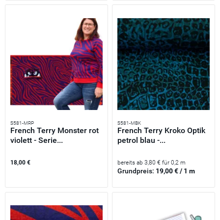
S581-MRP
S581-MBK
French Terry Monster rot
French Terry Kroko Optik
violett - Serie...
petrol blau -...
18,00 €
bereits ab 3,80 € für 0,2 m
Grundpreis:
19,00 € / 1 m