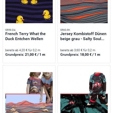
S559-DA
S560-RK
French Terry What the
Jersey Kombistoff Dünen
Duck Entchen Wellen
beige grau - Salty Soul...
gelb...
bereits ab 4,20 € für 0,2 m
bereits ab 3,60 € für 0,2 m
Grundpreis:
21,00 € / 1 m
Grundpreis:
18,00 € / 1 m