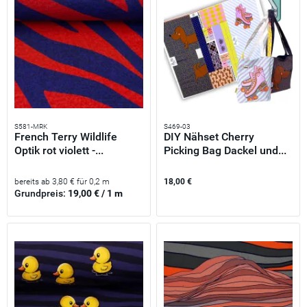
S581-MRK
S469-03
French Terry Wildlife
DIY Nähset Cherry
Optik rot violett -...
Picking Bag Dackel und...
bereits ab 3,80 € für 0,2 m
18,00 €
Grundpreis:
19,00 € / 1 m