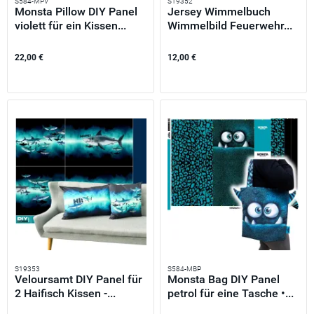
S584-MPV
S19352
Monsta Pillow DIY Panel
Jersey Wimmelbuch
violett für ein Kissen...
Wimmelbild Feuerwehr...
22,00 €
12,00 €
S19353
S584-MBP
Veloursamt DIY Panel für
Monsta Bag DIY Panel
2 Haifisch Kissen -...
petrol für eine Tasche •...