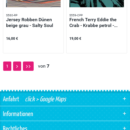
S560-RP
S559-CPP
Jersey Robben Dünen
French Terry Eddie the
beige grau - Salty Soul
Crab - Krabbe petrol -...
by...
16,00 €
19,00 €
von
7
1
Anfahrt
click > Google Maps
Informationen
Rechtliches