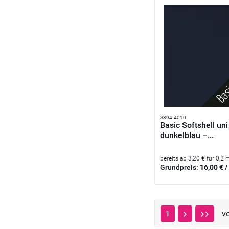
S394-4010
Basic Softshell un
dunkelblau –...
bereits ab 3,20 € für 0,2 
Grundpreis:
16,00 € /
v
1