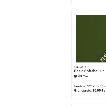
S394-0323
Basic Softshell uni
grün –...
bereits ab 3,20 € für 0,2 
Grundpreis:
16,00 € /