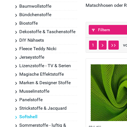
Matschhosen oder R
Baumwollstoffe
Bündchenstoffe
Biostoffe
Filtern
Dekostoffe & Taschenstoffe
DIY Nähsets
v
1
Fleece Teddy Nicki
Jerseystoffe
Lizenzstoffe - TV & Serien
Magische Effektstoffe
Marken & Designer Stoffe
Musselinstoffe
Panelstoffe
Strickstoffe & Jacquard
Softshell
Sommerstoffe - luftig &
S541-601