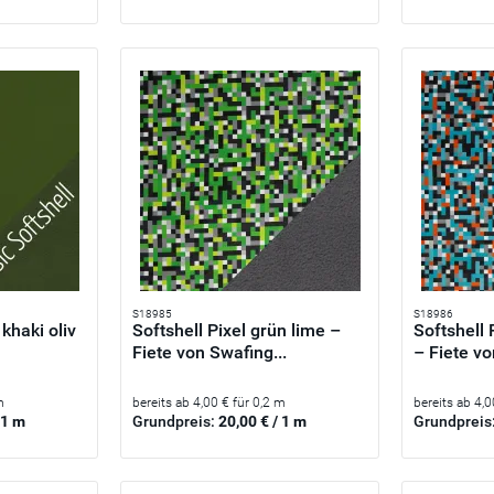
S18985
S18986
 khaki oliv
Softshell Pixel grün lime –
Softshell 
Fiete von Swafing...
– Fiete von
m
bereits ab 4,00 € für 0,2 m
bereits ab 4,0
 1 m
Grundpreis:
20,00 € / 1 m
Grundpreis