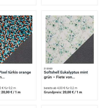
S18989
Pixel türkis orange
Softshell Eukalyptus mint
...
grün – Fiete von...
0 € für 0,2 m
bereits ab 4,00 € für 0,2 m
:
20,00 € / 1 m
Grundpreis:
20,00 € / 1 m