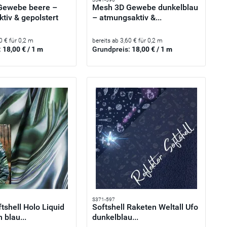
Gewebe beere –
Mesh 3D Gewebe dunkelblau
tiv & gepolstert
– atmungsaktiv &...
0 € für 0,2 m
bereits ab 3,60 € für 0,2 m
:
18,00 € / 1 m
Grundpreis:
18,00 € / 1 m
S371-597
tshell Holo Liquid
Softshell Raketen Weltall Ufo
 blau...
dunkelblau...