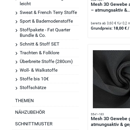
leicht
Mesh 3D Gewebe a
– atmungsaktiv &..
Sweat & French Terry Stoffe
Sport & Bademodenstoffe
bereits ab 3,60 € für 0,2 
Grundpreis:
18,00 € /
Stoffpakete - Fat Quarter
Bundle & Co.
Schnitt & Stoff SET
Trachten & Folklore
Überbreite Stoffe (280cm)
Woll- & Walkstoffe
Stoffe bis 10€
Stoffschätze
THEMEN
NÄHZUBEHÖR
S541-183
Mesh 3D Gewebe 
SCHNITTMUSTER
atmungsaktiv & ge