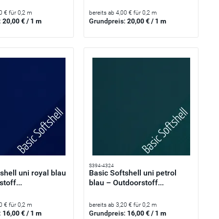
0 € für 0,2 m
bereits ab 4,00 € für 0,2 m
:
20,00 € / 1 m
Grundpreis:
20,00 € / 1 m
S394-4324
shell uni royal blau
Basic Softshell uni petrol
toff...
blau – Outdoorstoff...
0 € für 0,2 m
bereits ab 3,20 € für 0,2 m
:
16,00 € / 1 m
Grundpreis:
16,00 € / 1 m