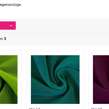
egenanzüge.
on
3
S541-745
S541-936