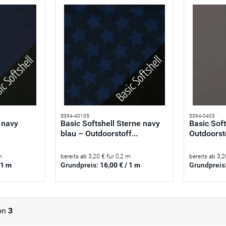
S394-4010S
S394-0403
i navy
Basic Softshell Sterne navy
Basic Soft
blau – Outdoorstoff...
Outdoorsto
m
bereits ab 3,20 € für 0,2 m
bereits ab 3,2
 1 m
Grundpreis:
16,00 € / 1 m
Grundpreis
on
3