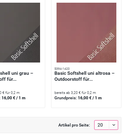
S394-1420
shell uni grau –
Basic Softshell uni altrosa –
ff für...
Outdoorstoff für...
0 € für 0,2 m
bereits ab 3,20 € für 0,2 m
:
16,00 € / 1 m
Grundpreis:
16,00 € / 1 m
Artikel pro Seite: