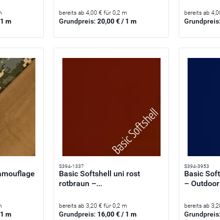
m
bereits ab 4,00 € für 0,2 m
bereits ab 4,0
 1 m
Grundpreis:
20,00 € / 1 m
Grundpreis
S394-1337
S394-3953
Camouflage
Basic Softshell uni rost
Basic Soft
rotbraun –...
– Outdoors
m
bereits ab 3,20 € für 0,2 m
bereits ab 3,2
 1 m
Grundpreis:
16,00 € / 1 m
Grundpreis