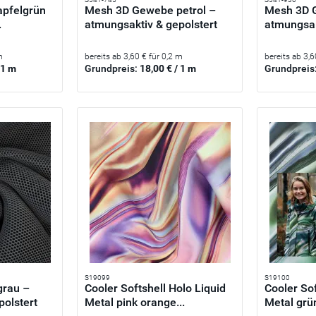
pfelgrün
Mesh 3D Gewebe petrol –
Mesh 3D 
.
atmungsaktiv & gepolstert
atmungsak
m
bereits ab 3,60 € für 0,2 m
bereits ab 3,6
 1 m
Grundpreis:
18,00 € / 1 m
Grundpreis
S19099
S19100
grau –
Cooler Softshell Holo Liquid
Cooler Sof
polstert
Metal pink orange...
Metal grün