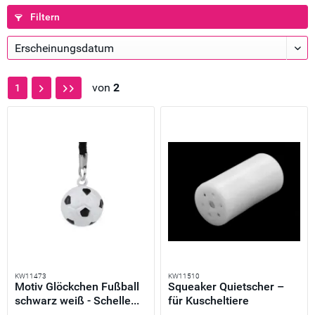
Filtern
von
2
1
KW11473
KW11510
Motiv Glöckchen Fußball
Squeaker Quietscher –
schwarz weiß - Schelle...
für Kuscheltiere
Fühlbuch...