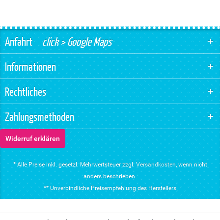
Anfahrt
click > Google Maps
Informationen
Rechtliches
Zahlungsmethoden
Widerruf erklären
* Alle Preise inkl. gesetzl. Mehrwertsteuer zzgl.
Versandkosten
, wenn nicht
anders beschrieben.
** Unverbindliche Preisempfehlung des Herstellers