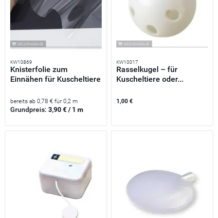
KW10869
KW10017
Knisterfolie zum
Rasselkugel – für
Einnähen für Kuscheltiere
Kuscheltiere oder...
oder...
bereits ab 0,78 € für 0,2 m
1,00 €
Grundpreis:
3,90 € / 1 m