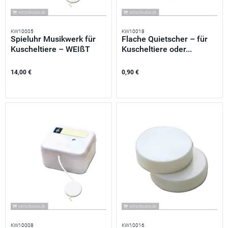
KW10005
KW10018
Spieluhr Musikwerk für
Flache Quietscher – für
Kuscheltiere – WEIßT
Kuscheltiere oder...
DU...
14,00 €
0,90 €
KW10008
KW10016