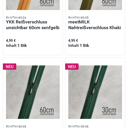
RV-NTNV-60-04
RV-NTNV-60-05
YKK Reißverschluss
meetMILK
unsichtbar 60cm senfgelb
Nahtreißverschluss Khaki
–...
oliv 60cm –...
4,95 €
4,95 €
Inhalt
1 Stk
Inhalt
1 Stk
NEU
NEU
RV-NTNV-60-06
RV-NTNV-30-06