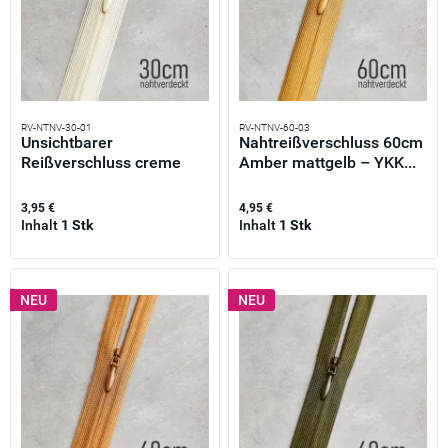
RV-NTNV-30-01
RV-NTNV-60-03
Unsichtbarer
Nahtreißverschluss 60cm
Reißverschluss creme
Amber mattgelb – YKK...
30cm –...
3,95 €
4,95 €
Inhalt
1 Stk
Inhalt
1 Stk
NEU
NEU