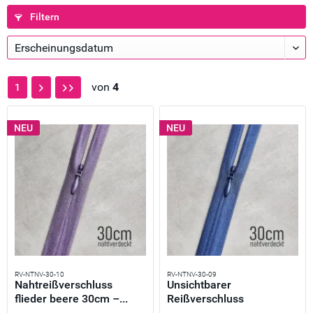
Filtern
von
4
1
NEU
NEU
RV-NTNV-30-10
RV-NTNV-30-09
Nahtreißverschluss
Unsichtbarer
flieder beere 30cm –...
Reißverschluss
violettblau 30cm –...