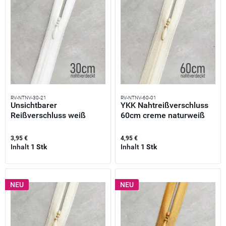
RV-NTNV-30-21
RV-NTNV-60-01
Unsichtbarer
YKK Nahtreißverschluss
Reißverschluss weiß
60cm creme naturweiß
30cm –...
–...
3,95 €
4,95 €
Inhalt
1 Stk
Inhalt
1 Stk
NEU
NEU