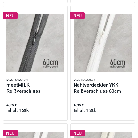
NEU
NEU
RV-NTNV-60-02
RV-NTNV-60-21
meetMILK
Nahtverdeckter YKK
Reißverschluss
Reißverschluss 60cm
unsichtbar 60cm...
weiß –...
4,95 €
4,95 €
Inhalt
1 Stk
Inhalt
1 Stk
NEU
NEU