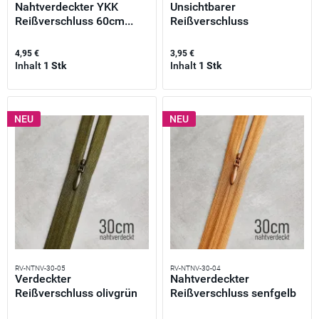
Nahtverdeckter YKK
Unsichtbarer
Reißverschluss 60cm...
Reißverschluss
dunkelgrün 30cm –...
4,95 €
3,95 €
Inhalt
1 Stk
Inhalt
1 Stk
NEU
NEU
RV-NTNV-30-05
RV-NTNV-30-04
Verdeckter
Nahtverdeckter
Reißverschluss olivgrün
Reißverschluss senfgelb
30cm –...
30cm –...