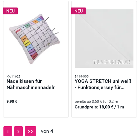
NEU
NEU
KW11629
S419-000
Nadelkissen für
YOGA STRETCH uni weiß
Nähmaschinennadeln
- Funktionsjersey für...
14x14cm –...
9,90 €
bereits ab 3,60 € für 0,2 m
Grundpreis:
18,00 € / 1 m
von
4
1