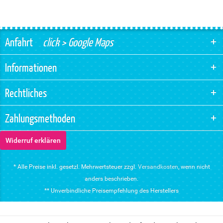
Anfahrt
click > Google Maps
Informationen
Rechtliches
Zahlungsmethoden
Widerruf erklären
* Alle Preise inkl. gesetzl. Mehrwertsteuer zzgl.
Versandkosten
, wenn nicht
anders beschrieben.
** Unverbindliche Preisempfehlung des Herstellers