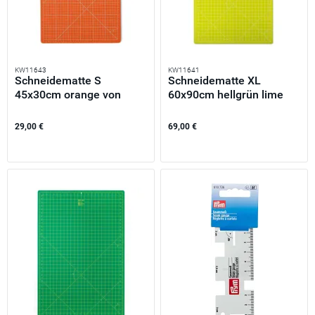
KW11643
KW11641
Schneidematte S
Schneidematte XL
45x30cm orange von
60x90cm hellgrün lime
Prym Omnigrid
von Prym...
29,00 €
69,00 €