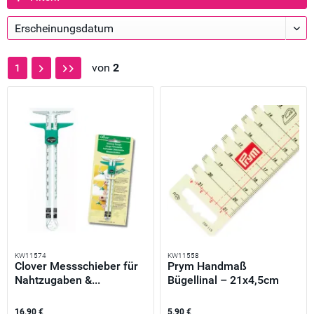
von
2
1
KW11574
KW11558
Clover Messschieber für
Prym Handmaß
Nahtzugaben &...
Bügellinal – 21x4,5cm
Lineal...
16,90 €
5,90 €