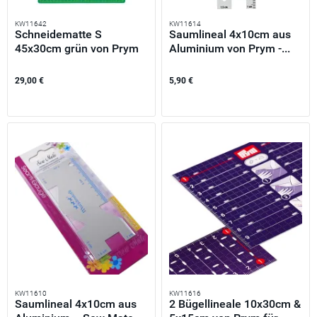
KW11642
KW11614
Schneidematte S
Saumlineal 4x10cm aus
45x30cm grün von Prym
Aluminium von Prym -...
Omnigrid
29,00 €
5,90 €
KW11610
KW11616
Saumlineal 4x10cm aus
2 Bügellineale 10x30cm &