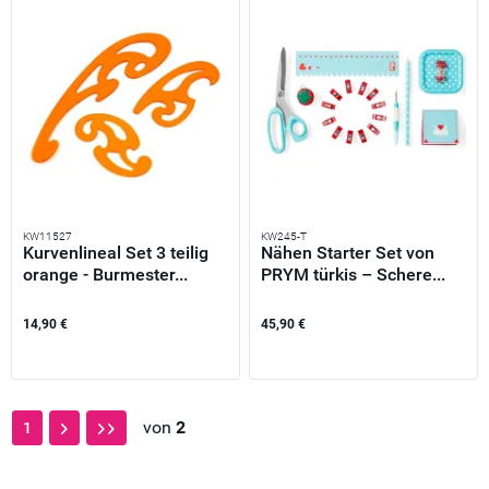
KW11527
KW245-T
Kurvenlineal Set 3 teilig
Nähen Starter Set von
orange - Burmester...
PRYM türkis – Schere...
14,90 €
45,90 €
von
2
1