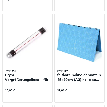
KW11554
KW11497
Prym
faltbare Schneidematte S
Vergrößerungslineal - für
45x30cm (A3) hellblau...
Stick und...
10,90 €
29,00 €