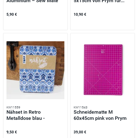
Aluminium – Sew Mate
5x15cm von Prym für...
Seam...
5,90 €
10,90 €
KW11559
KW11543
Nähset in Retro
Schneidematte M
Metalldose blau -
60x45cm pink von Prym
Reiseset mit...
Omnigrid
9,50 €
39,00 €