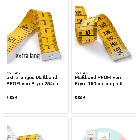
KW11248
KW11247
extra langes Maßband
Maßband PROFI von
PROFI von Prym 254cm
Prym 150cm lang mit
lang...
cm...
6,50 €
5,50 €