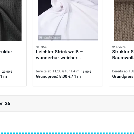
S15954
S146-674
ruktur
Leichter Strick weiß –
Struktur S
wunderbar weicher...
Baumwollst
m
bereits ab 11,20 € für 1,4 m
bereits ab 10
20,00 €
16,00 €
 1 m
Grundpreis:
8,00 € / 1 m
Grundpreis
on
26