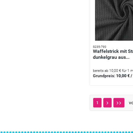
S235-790
Waffelstrick mit St
dunkelgrau aus...
bereits ab 10,00 € für 1 
Grundpreis:
10,00 € /
v
1