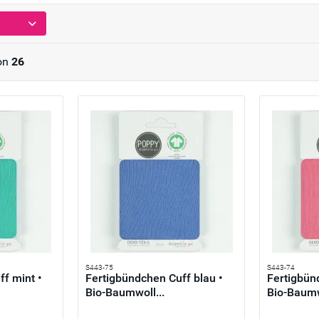
on
26
S443-75
S443-74
f mint •
Fertigbündchen Cuff blau •
Fertigbün
Bio-Baumwoll...
Bio-Baumw