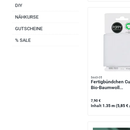
DIY
NÄHKURSE
GUTSCHEINE
% SALE
S443-05
Fertigbündchen Cu
Bio-Baumwoll...
7,90 €
Inhalt
1.35 m
(5,85 € 