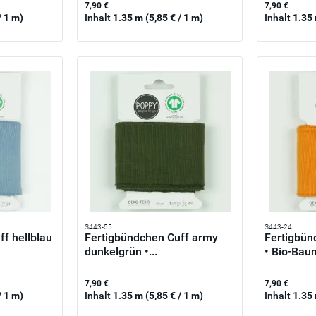
7,90 €
7,90 €
/ 1 m)
Inhalt
1.35 m
(5,85 € / 1 m)
Inhalt
1.35
S443-55
S443-24
f hellblau
Fertigbündchen Cuff army
Fertigbün
dunkelgrün •...
• Bio-Baum
7,90 €
7,90 €
/ 1 m)
Inhalt
1.35 m
(5,85 € / 1 m)
Inhalt
1.35