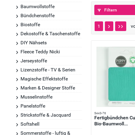
Baumwollstoffe
Filtern
Bündchenstoffe
Biostoffe
v
1
Dekostoffe & Taschenstoffe
DIY Nähsets
Fleece Teddy Nicki
Jerseystoffe
Lizenzstoffe - TV & Serien
Magische Effektstoffe
Marken & Designer Stoffe
Musselinstoffe
Panelstoffe
S443-76
Strickstoffe & Jacquard
Fertigbündchen Cuf
Bio-Baumwoll...
Softshell
Sommerstoffe - luftig &