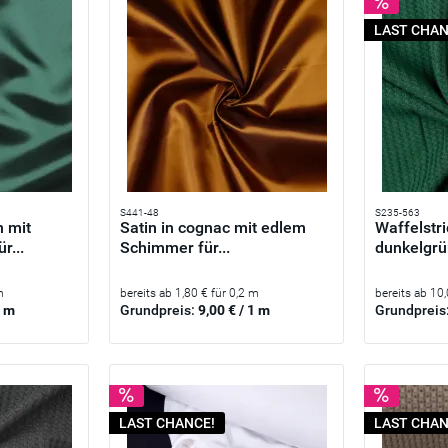
LAST CHAN
S441-48
S235-563
n mit
Satin in cognac mit edlem
Waffelstri
r...
Schimmer für...
dunkelgrün
m
bereits ab 1,80 € für 0,2 m
bereits ab 10
1 m
Grundpreis:
9,00 € / 1 m
Grundpreis
LAST CHANCE!
LAST CHAN