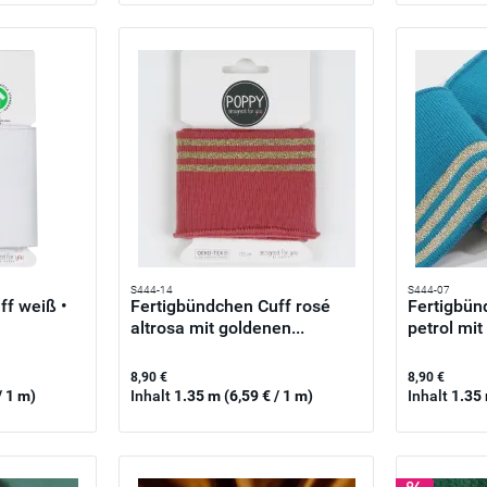
S444-14
S444-07
ff weiß •
Fertigbündchen Cuff rosé
Fertigbün
altrosa mit goldenen...
petrol mit
8,90 €
8,90 €
/ 1 m)
Inhalt
1.35 m
(6,59 € / 1 m)
Inhalt
1.35