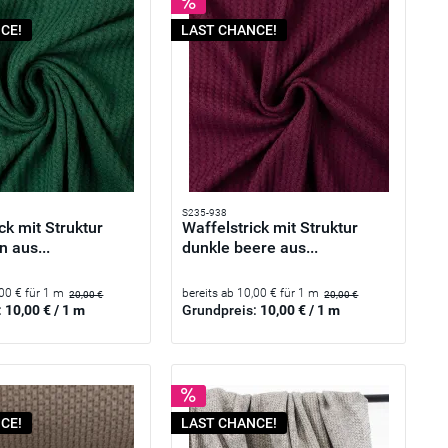
CE!
LAST CHANCE!
S235-938
ck mit Struktur
Waffelstrick mit Struktur
 aus...
dunkle beere aus...
,00 € für 1 m
bereits ab 10,00 € für 1 m
20,00 €
20,00 €
:
10,00 € / 1 m
Grundpreis:
10,00 € / 1 m
CE!
LAST CHANCE!