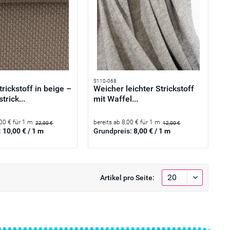
S110-068
trickstoff in beige –
Weicher leichter Strickstoff
rick...
mit Waffel...
,00 € für 1 m
bereits ab 8,00 € für 1 m
22,00 €
12,00 €
:
10,00 € / 1 m
Grundpreis:
8,00 € / 1 m
Artikel pro Seite: