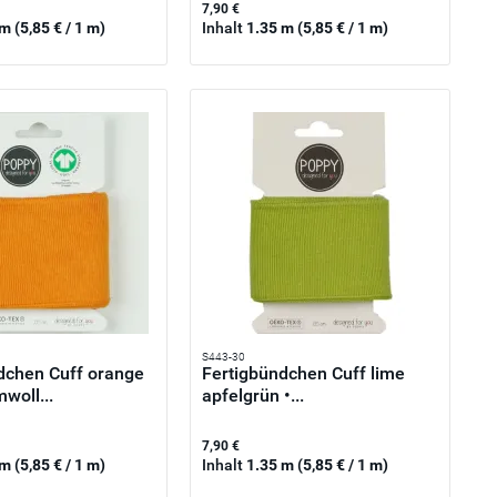
7,90 €
 m
(5,85 € / 1 m)
Inhalt
1.35 m
(5,85 € / 1 m)
S443-30
dchen Cuff orange
Fertigbündchen Cuff lime
woll...
apfelgrün •...
7,90 €
 m
(5,85 € / 1 m)
Inhalt
1.35 m
(5,85 € / 1 m)