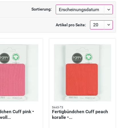
Sortierung:
Artikel pro Seite:
S443-73
dchen Cuff pink •
Fertigbündchen Cuff peach
oll...
koralle •...