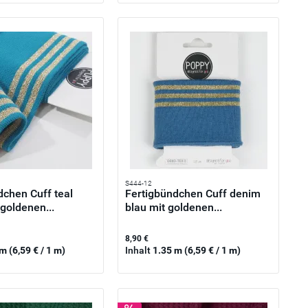
S444-12
dchen Cuff teal
Fertigbündchen Cuff denim
 goldenen...
blau mit goldenen...
8,90 €
 m
(6,59 € / 1 m)
Inhalt
1.35 m
(6,59 € / 1 m)