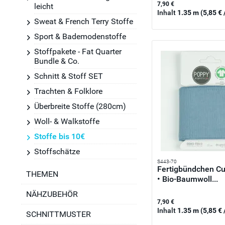
7,90 €
leicht
Inhalt
1.35 m
(5,85 € 
Sweat & French Terry Stoffe
Sport & Bademodenstoffe
Stoffpakete - Fat Quarter
Bundle & Co.
Schnitt & Stoff SET
Trachten & Folklore
Überbreite Stoffe (280cm)
Woll- & Walkstoffe
Stoffe bis 10€
Stoffschätze
S443-70
Fertigbündchen Cuf
THEMEN
• Bio-Baumwoll...
NÄHZUBEHÖR
7,90 €
Inhalt
1.35 m
(5,85 € 
SCHNITTMUSTER