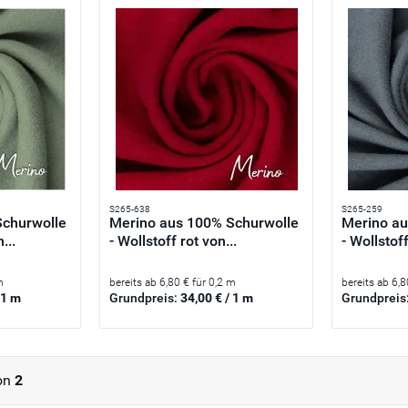
S265-638
S265-259
Schurwolle
Merino aus 100% Schurwolle
Merino au
...
- Wollstoff rot von...
- Wollstof
m
bereits ab 6,80 € für 0,2 m
bereits ab 6,8
 1 m
Grundpreis:
34,00 € / 1 m
Grundpreis
on
2