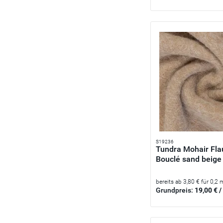
S19236
Tundra Mohair Fla
Bouclé sand beige 
bereits ab 3,80 € für 0,2 
Grundpreis:
19,00 € /