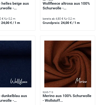
 helles beige aus
Wollfleece altrosa aus 100%
wolle -...
Schurwolle -...
0 € für 0,2 m
bereits ab 4,80 € für 0,2 m
:
24,00 € / 1 m
Grundpreis:
24,00 € / 1 m
S265-713
e dunkelblau aus
Merino aus 100% Schurwolle
wolle -...
- Wollstoff...