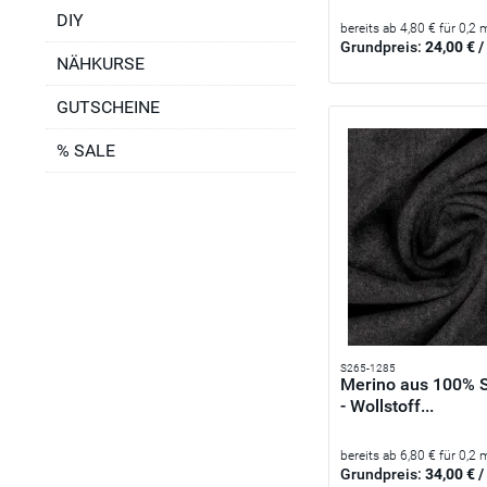
DIY
bereits ab 4,80 € für 0,2 
Grundpreis:
24,00 € /
NÄHKURSE
GUTSCHEINE
% SALE
S265-1285
Merino aus 100% 
- Wollstoff...
bereits ab 6,80 € für 0,2 
Grundpreis:
34,00 € /