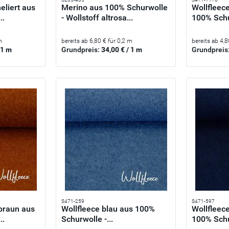
eliert aus
Merino aus 100% Schurwolle
Wollfleece
..
- Wollstoff altrosa...
100% Schur
m
bereits ab 6,80 € für 0,2 m
bereits ab 4,8
 1 m
Grundpreis:
34,00 € / 1 m
Grundpreis
S471-259
S471-597
tbraun aus
Wollfleece blau aus 100%
Wollfleec
..
Schurwolle -...
100% Schur