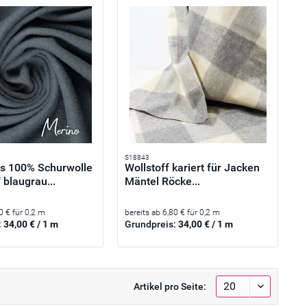
S18843
s 100% Schurwolle
Wollstoff kariert für Jacken
f blaugrau...
Mäntel Röcke...
0 € für 0,2 m
bereits ab 6,80 € für 0,2 m
:
34,00 € / 1 m
Grundpreis:
34,00 € / 1 m
Artikel pro Seite: