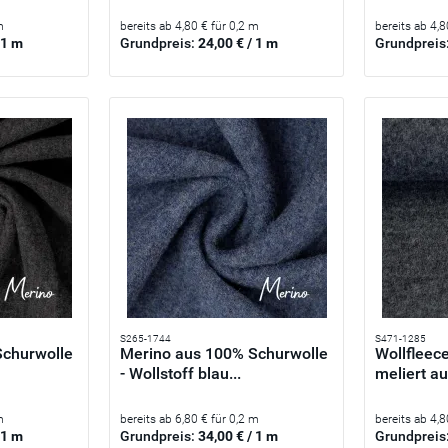
m
bereits ab 4,80 € für 0,2 m
bereits ab 4,8
 1 m
Grundpreis:
24,00 € / 1 m
Grundpreis
S265-1744
S471-1285
Schurwolle
Merino aus 100% Schurwolle
Wollfleec
- Wollstoff blau...
meliert au
m
bereits ab 6,80 € für 0,2 m
bereits ab 4,8
 1 m
Grundpreis:
34,00 € / 1 m
Grundpreis