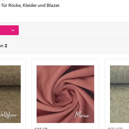
 für Röcke, Kleider und Blazer.
on
2
S265-435
S471-1170