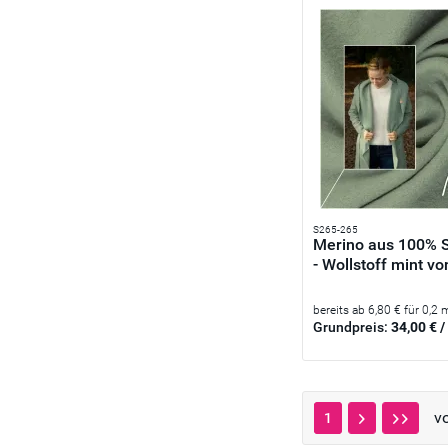
S265-265
Merino aus 100% 
- Wollstoff mint von
bereits ab 6,80 € für 0,2 
Grundpreis:
34,00 € /
v
1