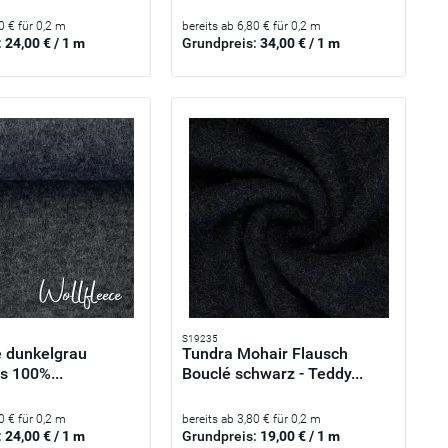
0 € für 0,2 m
bereits ab 6,80 € für 0,2 m
:
24,00 € / 1 m
Grundpreis:
34,00 € / 1 m
S19235
e dunkelgrau
Tundra Mohair Flausch
s 100%...
Bouclé schwarz - Teddy...
0 € für 0,2 m
bereits ab 3,80 € für 0,2 m
:
24,00 € / 1 m
Grundpreis:
19,00 € / 1 m