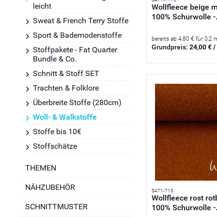
leicht
Wollfleece beige m
100% Schurwolle -.
Sweat & French Terry Stoffe
Sport & Bademodenstoffe
bereits ab 4,80 € für 0,2 
Grundpreis:
24,00 € /
Stoffpakete - Fat Quarter
Bundle & Co.
Schnitt & Stoff SET
Trachten & Folklore
Überbreite Stoffe (280cm)
Woll- & Walkstoffe
Stoffe bis 10€
Stoffschätze
THEMEN
NÄHZUBEHÖR
S471-713
Wollfleece rost ro
SCHNITTMUSTER
100% Schurwolle -.