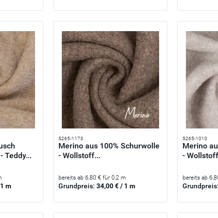
S265-1173
S265-1010
usch
Merino aus 100% Schurwolle
Merino au
- Teddy...
- Wollstoff...
- Wollstoff
m
bereits ab 6,80 € für 0,2 m
bereits ab 6,8
 1 m
Grundpreis:
34,00 € / 1 m
Grundpreis