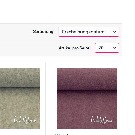
Sortierung:
Artikel pro Seite:
S471-436