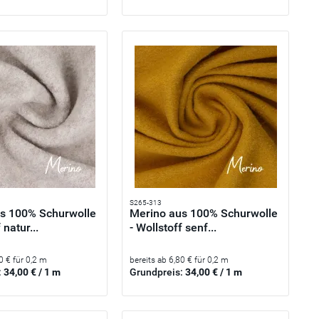
S265-313
s 100% Schurwolle
Merino aus 100% Schurwolle
 natur...
- Wollstoff senf...
0 € für 0,2 m
bereits ab 6,80 € für 0,2 m
:
34,00 € / 1 m
Grundpreis:
34,00 € / 1 m