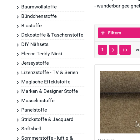
- wunderbar geeignet
Baumwollstoffe
Bündchenstoffe
Biostoffe
Filtern
Dekostoffe & Taschenstoffe
DIY Nähsets
v
1
Fleece Teddy Nicki
Jerseystoffe
Lizenzstoffe - TV & Serien
Magische Effektstoffe
Marken & Designer Stoffe
Musselinstoffe
Panelstoffe
Strickstoffe & Jacquard
Softshell
Sommerstoffe - luftig &
S471-1173