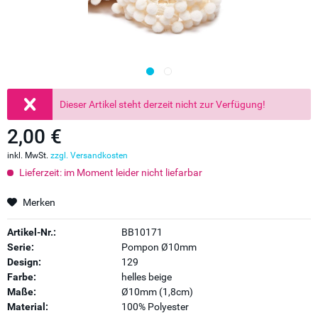
Dieser Artikel steht derzeit nicht zur Verfügung!
2,00 €
inkl. MwSt.
zzgl. Versandkosten
Lieferzeit: im Moment leider nicht liefarbar
Merken
Artikel-Nr.:
BB10171
Serie:
Pompon Ø10mm
Design:
129
Farbe:
helles beige
Maße:
Ø10mm (1,8cm)
Material:
100% Polyester