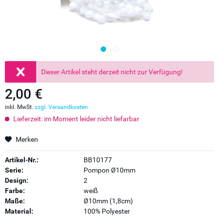
Dieser Artikel steht derzeit nicht zur Verfügung!
2,00 €
inkl. MwSt.
zzgl. Versandkosten
Lieferzeit: im Moment leider nicht liefarbar
Merken
Artikel-Nr.:
BB10177
Serie:
Pompon Ø10mm
Design:
2
Farbe:
weiß
Maße:
Ø10mm (1,8cm)
Material:
100% Polyester