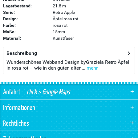
Lagerbestand:
21.8 m
Serie:
Retro Apple
Design:
Äpfel rosa rot
Farbe:
rosa rot
Maße:
15mm
Material:
Kunstfaser
Beschreibung
Wunderschönes Webband Design byGraziela Retro Äpfel
in rosa rot – wie in den guten alten...
mehr
Anfahrt
click > Google Maps
Informationen
Rechtliches