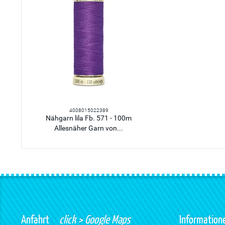
4008015022389
Nähgarn lila Fb. 571 - 100m
Allesnäher Garn von...
Anfahrt
click > Google Maps
Information