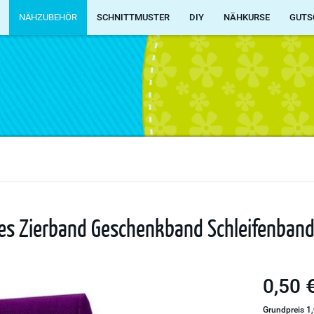
NÄHZUBEHÖR
SCHNITTMUSTER
DIY
NÄHKURSE
GUTS
eites Zierband Geschenkband Schleifenban
0,50 €
Grundpreis 1,