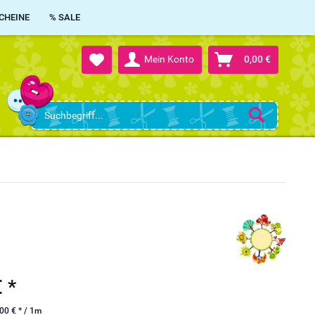
CHEINE
% SALE
Mein Konto
0,00 €
d
 *
00 € * / 1m