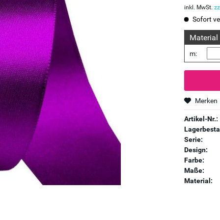
inkl. MwSt.
zz
Sofort ve
Material
m:
Merken
Artikel-Nr.:
Lagerbesta
Serie:
Design:
Farbe:
Maße:
Material: