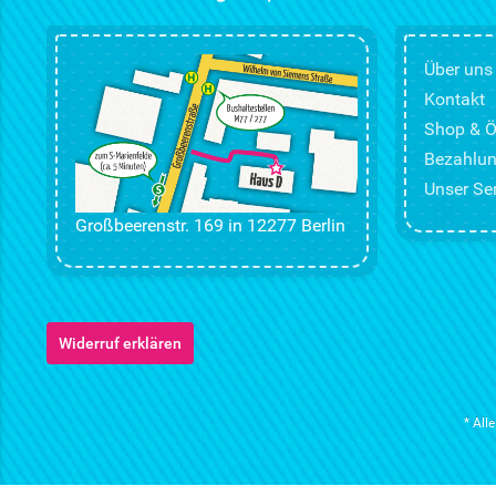
Über uns
Kontakt
Shop & Ö
Bezahlun
Unser Ser
Großbeerenstr. 169 in 12277 Berlin
Widerruf erklären
* All