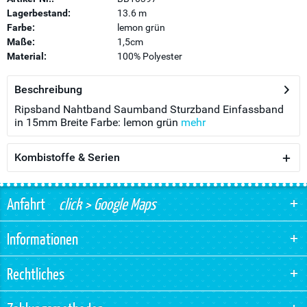
Lagerbestand:
13.6 m
Farbe:
lemon grün
Maße:
1,5cm
Material:
100% Polyester
Beschreibung
Ripsband Nahtband Saumband Sturzband Einfassband
in 15mm Breite Farbe: lemon grün
mehr
Kombistoffe & Serien
Anfahrt
click > Google Maps
Informationen
Rechtliches