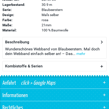
Lagerbestand:
30.9 m
Serie:
Blaubeerstern
Design:
Mal's selber
Farbe:
rosa
Maße:
21mm
Material:
100 % Baumwolle
Beschreibung
Wunderschönes Webband von Blaubeerstern. Mal doch
dein Webband einfach selber an! – Das...
mehr
Kombistoffe & Serien
Anfahrt
click > Google Maps
Informationen
Rechtliches