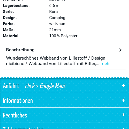
Lagerbestand:
6.6 m
Serie:
Bora
Design:
Camping
Farbe:
weiß bunt
Maße:
21mm
Material:
100 % Polyester
Beschreibung
Wunderschönes Webband von Lillestoff / Design
nicibiene / Webband von Lillestoff mit Ritter,...
mehr
Anfahrt
click > Google Maps
Informationen
Rechtliches