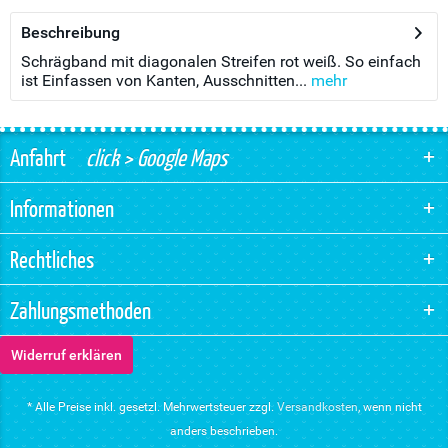
Beschreibung
Schrägband mit diagonalen Streifen rot weiß. So einfach
ist Einfassen von Kanten, Ausschnitten...
mehr
Anfahrt
click > Google Maps
Informationen
Rechtliches
Zahlungsmethoden
Widerruf erklären
* Alle Preise inkl. gesetzl. Mehrwertsteuer zzgl.
Versandkosten
, wenn nicht
anders beschrieben.