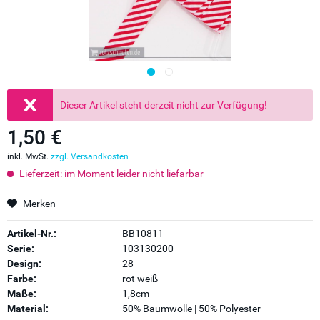
Dieser Artikel steht derzeit nicht zur Verfügung!
1,50 €
inkl. MwSt.
zzgl. Versandkosten
Lieferzeit: im Moment leider nicht liefarbar
Merken
Artikel-Nr.:
BB10811
Serie:
103130200
Design:
28
Farbe:
rot weiß
Maße:
1,8cm
Material:
50% Baumwolle | 50% Polyester