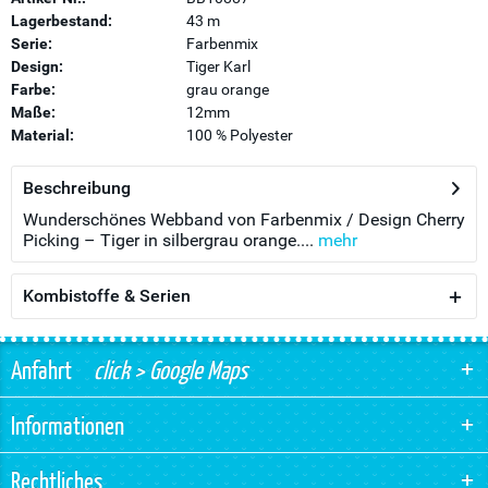
Lagerbestand:
43 m
Serie:
Farbenmix
Design:
Tiger Karl
Farbe:
grau orange
Maße:
12mm
Material:
100 % Polyester
Beschreibung
Wunderschönes Webband von Farbenmix / Design Cherry
Picking – Tiger in silbergrau orange....
mehr
Kombistoffe & Serien
Anfahrt
click > Google Maps
Informationen
Rechtliches