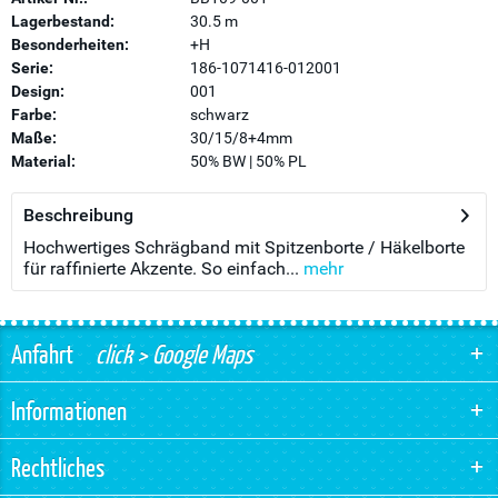
Lagerbestand:
30.5 m
Besonderheiten:
+H
Serie:
186-1071416-012001
Design:
001
Farbe:
schwarz
Maße:
30/15/8+4mm
Material:
50% BW | 50% PL
Beschreibung
Hochwertiges Schrägband mit Spitzenborte / Häkelborte
für raffinierte Akzente. So einfach...
mehr
Anfahrt
click > Google Maps
Informationen
Rechtliches