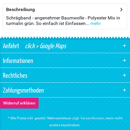
Beschreibung
Schrägband - angenehmer Baumwolle - Polyester Mix in
turmalin grün. So einfach ist Einfassen...
mehr
Anfahrt
click > Google Maps
Informationen
Rechtliches
Zahlungsmethoden
Widerruf erklären
* Alle Preise inkl. gesetzl. Mehrwertsteuer zzgl.
Versandkosten
, wenn nicht
anders beschrieben.