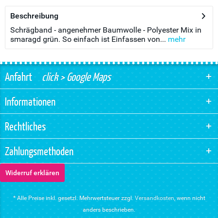
Beschreibung
Schrägband - angenehmer Baumwolle - Polyester Mix in
smaragd grün. So einfach ist Einfassen von...
mehr
Anfahrt
click > Google Maps
Informationen
Rechtliches
Zahlungsmethoden
Widerruf erklären
* Alle Preise inkl. gesetzl. Mehrwertsteuer zzgl.
Versandkosten
, wenn nicht
anders beschrieben.