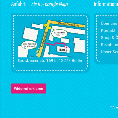
Anfahrt
click > Google Maps
Information
Über uns
Kontakt
Shop & Ö
Bezahlun
Unser Ser
Großbeerenstr. 169 in 12277 Berlin
Widerruf erklären
* All