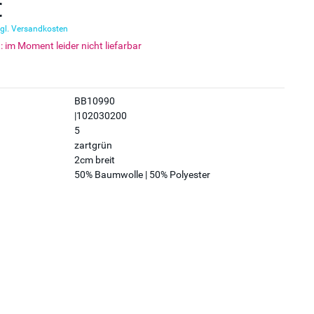
€
gl. Versandkosten
t: im Moment leider nicht liefarbar
BB10990
|102030200
5
zartgrün
2cm breit
50% Baumwolle | 50% Polyester