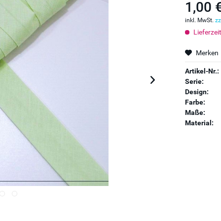
1,00 
inkl. MwSt.
zz
Lieferzei
Merken
Artikel-Nr.:
Serie:
Design:
Farbe:
Maße:
Material: