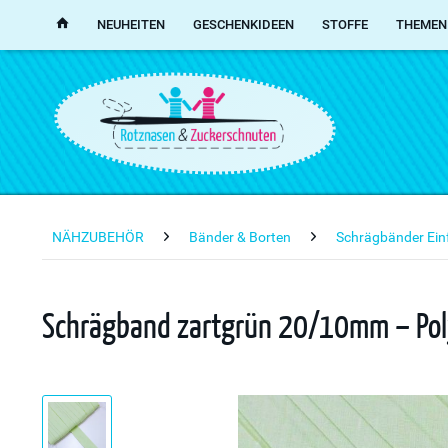
NEUHEITEN
GESCHENKIDEEN
STOFFE
THEMEN
NÄHZUBEHÖR
Bänder & Borten
Schrägbänder Ein
Schrägband zartgrün 20/10mm – Poly