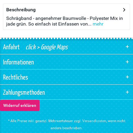
Beschreibung
Schrägband - angenehmer Baumwolle - Polyester Mix in
jade grün. So einfach ist Einfassen von...
mehr
Anfahrt
click > Google Maps
Informationen
Rechtliches
Zahlungsmethoden
Widerruf erklären
* Alle Preise inkl. gesetzl. Mehrwertsteuer zzgl.
Versandkosten
, wenn nicht
anders beschrieben.