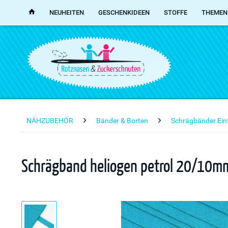
NEUHEITEN
GESCHENKIDEEN
STOFFE
THEMEN
NÄHZUBEHÖR
Bänder & Borten
Schrägbänder Ein
Schrägband heliogen petrol 20/10mm 