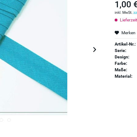
1,00 
inkl. MwSt.
zz
Lieferzei
Merken
Artikel-Nr.:
Serie:
Design:
Farbe:
Maße:
Material: