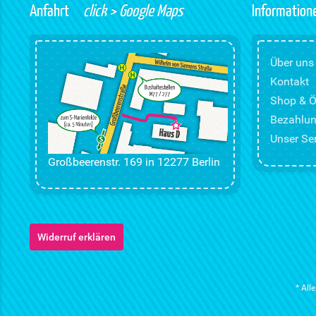
Anfahrt
click > Google Maps
Information
Über uns
Kontakt
Shop & Ö
Bezahlun
Unser Ser
Großbeerenstr. 169 in 12277 Berlin
Widerruf erklären
* All