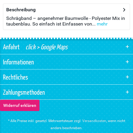
Beschreibung
Schrägband – angenehmer Baumwolle - Polyester Mix in
taubenblau. So einfach ist Einfassen von...
mehr
Anfahrt
click > Google Maps
Informationen
Rechtliches
Zahlungsmethoden
Widerruf erklären
* Alle Preise inkl. gesetzl. Mehrwertsteuer zzgl.
Versandkosten
, wenn nicht
anders beschrieben.