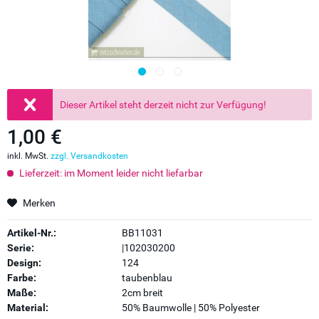
Dieser Artikel steht derzeit nicht zur Verfügung!
1,00 €
inkl. MwSt.
zzgl. Versandkosten
Lieferzeit: im Moment leider nicht liefarbar
Merken
Artikel-Nr.:
BB11031
Serie:
|102030200
Design:
124
Farbe:
taubenblau
Maße:
2cm breit
Material:
50% Baumwolle | 50% Polyester