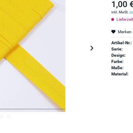
1,00 
inkl. MwSt.
zz
Lieferzei
Merken
Artikel-Nr.:
Serie:
Design:
Farbe:
Maße:
Material: