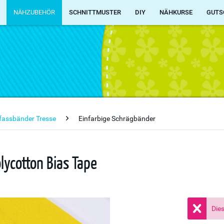
NÄHZUBEHÖR
SCHNITTMUSTER
DIY
NÄHKURSE
GUTS
fassbänder Tresse
Einfarbige Schrägbänder
ycotton Bias Tape
Dies