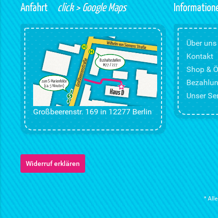
Anfahrt
click > Google Maps
Information
Über uns
Kontakt
Shop & Ö
Bezahlun
Unser Ser
Großbeerenstr. 169 in 12277 Berlin
Widerruf erklären
* All