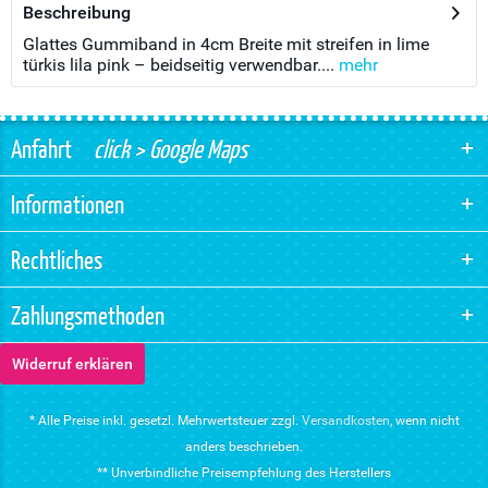
Beschreibung
Glattes Gummiband in 4cm Breite mit streifen in lime
türkis lila pink – beidseitig verwendbar....
mehr
Anfahrt
click > Google Maps
Informationen
Rechtliches
Zahlungsmethoden
Widerruf erklären
* Alle Preise inkl. gesetzl. Mehrwertsteuer zzgl.
Versandkosten
, wenn nicht
anders beschrieben.
** Unverbindliche Preisempfehlung des Herstellers