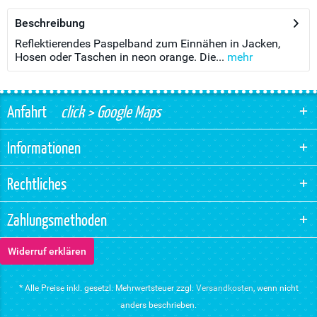
Beschreibung
Reflektierendes Paspelband zum Einnähen in Jacken,
Hosen oder Taschen in neon orange. Die...
mehr
Anfahrt
click > Google Maps
Informationen
Rechtliches
Zahlungsmethoden
Widerruf erklären
* Alle Preise inkl. gesetzl. Mehrwertsteuer zzgl.
Versandkosten
, wenn nicht
anders beschrieben.