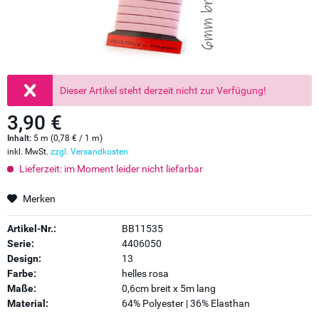
Dieser Artikel steht derzeit nicht zur Verfügung!
3,90 €
Inhalt:
5 m (0,78 € / 1 m)
inkl. MwSt.
zzgl. Versandkosten
Lieferzeit: im Moment leider nicht liefarbar
Merken
Artikel-Nr.:
BB11535
Serie:
4406050
Design:
13
Farbe:
helles rosa
Maße:
0,6cm breit x 5m lang
Material:
64% Polyester | 36% Elasthan