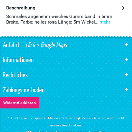
Beschreibung
Schmales angenehm weiches Gummiband in 6mm
Breite. Farbe: helles rosa Länge: 5m Wickel...
mehr
Anfahrt
click > Google Maps
Informationen
Rechtliches
Zahlungsmethoden
Widerruf erklären
* Alle Preise inkl. gesetzl. Mehrwertsteuer zzgl.
Versandkosten
, wenn nicht
anders beschrieben.