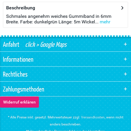
Beschreibung
Schmales angenehm weiches Gummiband in 6mm
Breite. Farbe: dunkelgrün Länge: 5m Wickel...
mehr
Anfahrt
click > Google Maps
Informationen
Rechtliches
Zahlungsmethoden
Widerruf erklären
* Alle Preise inkl. gesetzl. Mehrwertsteuer zzgl.
Versandkosten
, wenn nicht
anders beschrieben.