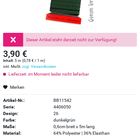
Dieser Artikel steht derzeit nicht zur Verfügung!
3,90 €
Inhalt:
5 m (0,78 € / 1 m)
inkl. MwSt.
zzgl. Versandkosten
Lieferzeit: im Moment leider nicht liefarbar
Merken
Artikel-Nr.:
BB11542
Serie:
4406050
Design:
26
Farbe:
dunkelgrün
Maße:
0,6cm breit x 5m lang
Material:
64% Polyester | 36% Elasthan