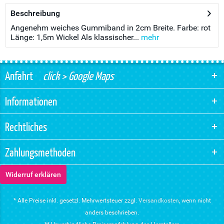
Beschreibung
Angenehm weiches Gummiband in 2cm Breite. Farbe: rot
Länge: 1,5m Wickel Als klassischer...
mehr
Anfahrt
click > Google Maps
Informationen
Rechtliches
Zahlungsmethoden
Widerruf erklären
* Alle Preise inkl. gesetzl. Mehrwertsteuer zzgl.
Versandkosten
, wenn nicht
anders beschrieben.