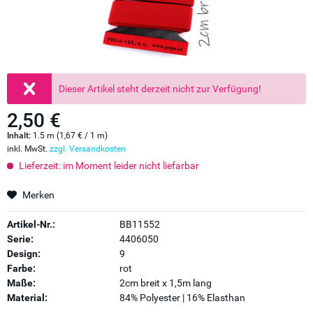
Dieser Artikel steht derzeit nicht zur Verfügung!
2,50 €
Inhalt:
1.5 m (1,67 € / 1 m)
inkl. MwSt.
zzgl. Versandkosten
Lieferzeit: im Moment leider nicht liefarbar
Merken
Artikel-Nr.:
BB11552
Serie:
4406050
Design:
9
Farbe:
rot
Maße:
2cm breit x 1,5m lang
Material:
84% Polyester | 16% Elasthan