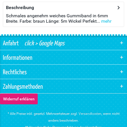
Beschreibung
Schmales angenehm weiches Gummiband in 6mm
Breite. Farbe: braun Länge: 5m Wickel Perfekt...
mehr
Anfahrt
click > Google Maps
Informationen
Rechtliches
Zahlungsmethoden
Widerruf erklären
* Alle Preise inkl. gesetzl. Mehrwertsteuer zzgl.
Versandkosten
, wenn nicht
anders beschrieben.