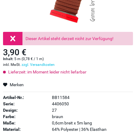
Dieser Artikel steht derzeit nicht zur Verfügung!
3,90 €
Inhalt:
5 m (0,78 € / 1 m)
inkl. MwSt.
zzgl. Versandkosten
Lieferzeit: im Moment leider nicht liefarbar
Merken
Artikel-Nr.:
BB11584
Serie:
4406050
Design:
27
Farbe:
braun
Maße:
0,6cm breit x 5m lang
Material:
64% Polyester | 36% Elasthan