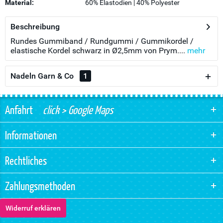
Material:
60% Elastodien | 40% Polyester
Beschreibung
Rundes Gummiband / Rundgummi / Gummikordel /
elastische Kordel schwarz in Ø2,5mm von Prym....
mehr
Nadeln Garn & Co
1
Anfahrt
click > Google Maps
Informationen
Rechtliches
Zahlungsmethoden
Widerruf erklären