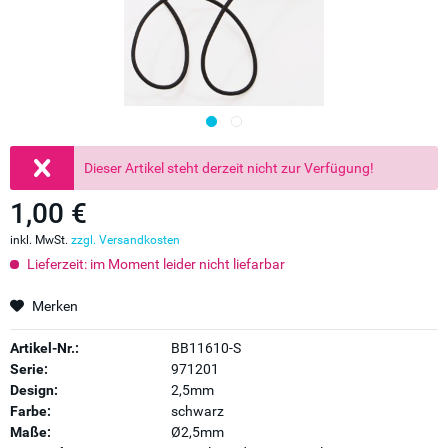
Dieser Artikel steht derzeit nicht zur Verfügung!
1,00 €
inkl. MwSt.
zzgl. Versandkosten
Lieferzeit: im Moment leider nicht liefarbar
Merken
Artikel-Nr.:
BB11610-S
Serie:
971201
Design:
2,5mm
Farbe:
schwarz
Maße:
Ø2,5mm