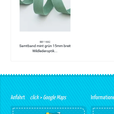
BB11682
Samtband mint grün 15mm breit
Wildlederoptik...
Anfahrt
click > Google Maps
Information