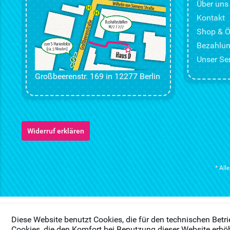
Über uns
Kontakt
Shop & Ö
Bezahlun
Unser Ser
Großbeerenstr. 169 in 12277 Berlin
Widerruf erklären
* All
Diese Website benutzt Cookies, die für den technischen Betri
Cookies, die den Komfort bei Benutzung dieser Website erhöh