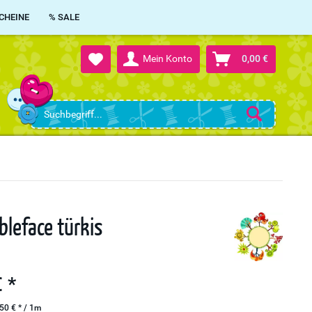
CHEINE
% SALE
Mein Konto
0,00 €
bleface türkis
 *
50 € * / 1m