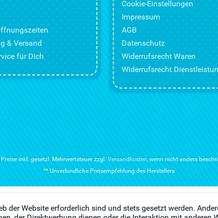
Cookie-Einstellungen
Impressum
ffnungszeiten
AGB
g & Versand
Datenschutz
vice für Dich
Widerrufsrecht Waren
Widerrufsrecht Dienstleistu
e Preise inkl. gesetzl. Mehrwertsteuer zzgl.
Versandkosten
, wenn nicht anders beschr
** Unverbindliche Preisempfehlung des Herstellers
eb der Website erforderlich sind und stets gesetzt werden. Ander
en, der Direktwerbung dienen oder die Interaktion mit anderen 