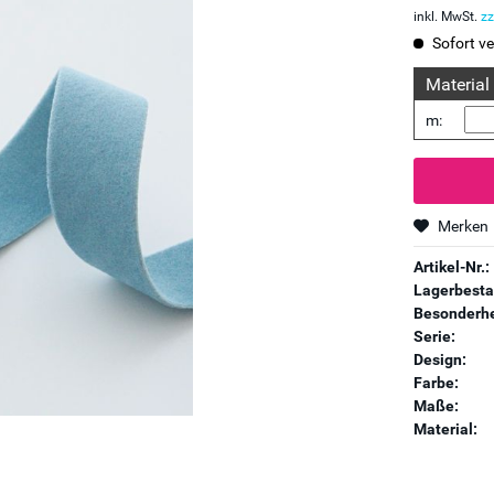
inkl. MwSt.
zz
Sofort ve
Material
m:
Merken
Artikel-Nr.:
Lagerbesta
Besonderhe
Serie:
Design:
Farbe:
Maße:
Material: