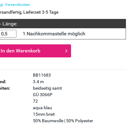
gl. Versandkosten
rsandfertig, Lieferzeit 3-5 Tage
 - Länge:
1 Nachkommastelle möglich
In den
Warenkorb
BB11683
nd:
3.4 m
iten:
beidseitig samt
GÜ 3066P
72
aqua blau
15mm breit
50% Baumwolle | 50% Polyester