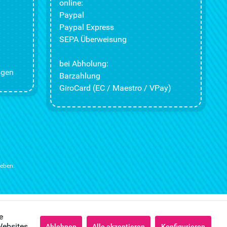
online:
Paypal
Paypal Express
SEPA Überweisung
bei Abholung:
ngen
Barzahlung
GiroCard (EC / Maestro / VPay)
ieben.
e
Websites
Ablehnen
Alle akzeptieren
Konfigurieren