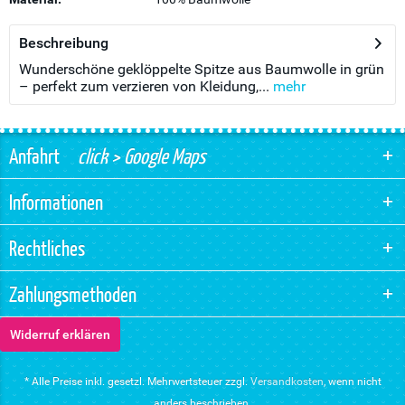
Beschreibung
Wunderschöne geklöppelte Spitze aus Baumwolle in grün
– perfekt zum verzieren von Kleidung,...
mehr
Anfahrt
click > Google Maps
Informationen
Rechtliches
Zahlungsmethoden
Widerruf erklären
* Alle Preise inkl. gesetzl. Mehrwertsteuer zzgl.
Versandkosten
, wenn nicht
anders beschrieben.