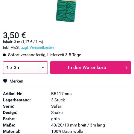
3,50 €
Inhalt:
3 m (1,17 € / 1 m)
inkl. MwSt.
zzgl. Versandkosten
Sofort versandfertig, Lieferzeit 3-5 Tage
In den
Warenkorb
Merken
Artikel-Nr.:
BB117-sna
Lagerbestand:
3 Stück
Serie:
Safari
Design:
Snake
Farbe:
grün
Maße:
40/20/10 mm breit / 3m lang
Material:
100% Baumwolle