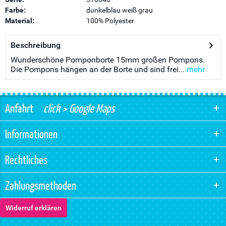
Farbe:
dunkelblau weiß grau
Material:
100% Polyester
Beschreibung
Wunderschöne Pomponborte 15mm großen Pompons.
Die Pompons hängen an der Borte und sind frei...
mehr
Anfahrt
click > Google Maps
Informationen
Rechtliches
Zahlungsmethoden
Widerruf erklären