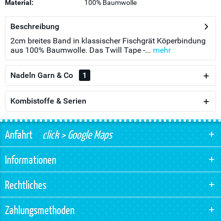
Material:
100% Baumwolle
Beschreibung
2cm breites Band in klassischer Fischgrät Köperbindung
aus 100% Baumwolle. Das Twill Tape -...
mehr
Nadeln Garn & Co
1
Kombistoffe & Serien
Anfahrt
click > Google Maps
Informationen
Rechtliches
Zahlungsmethoden