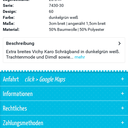
Serie:
7430-30
Design:
60
Farbe:
dunkelgrün weiß
Maße:
3cm breit | angenäht 1,5cm breit
Material:
50% Baumwolle | 50% Polyester
Beschreibung
Extra breites Vichy Karo Schrägband in dunkelgrün weiß.
Trachtenmode und Dirndl sowie...
mehr
Anfahrt
click > Google Maps
Informationen
Rechtliches
Zahlungsmethoden