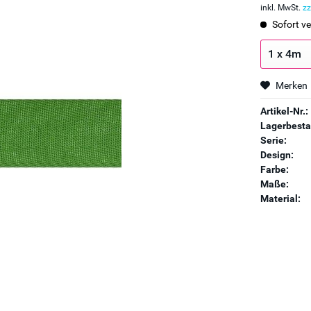
inkl. MwSt.
zz
Sofort ve
Merken
Artikel-Nr.:
Lagerbesta
Serie:
Design:
Farbe:
Maße:
Material: