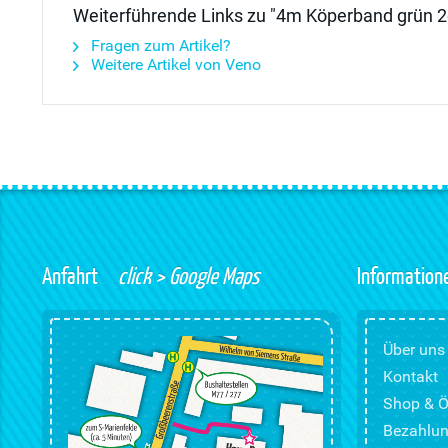
Weiterführende Links zu "4m Köperband grün 
Fragen zum Artikel?
Weitere Artikel von Veno
Anfahrt
click > Google Maps
Information
Über uns
Kontakt
Shop & Ö
Bezahlun