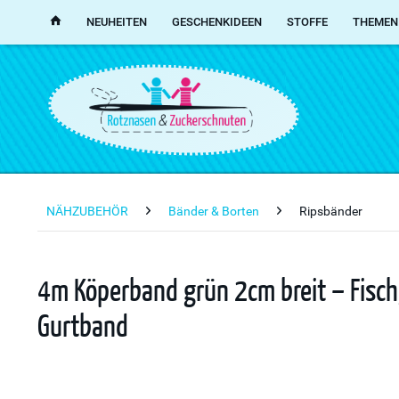
NEUHEITEN
GESCHENKIDEEN
STOFFE
THEMEN
NÄHZUBEHÖR
Bänder & Borten
Ripsbänder
4m Köperband grün 2cm breit – Fis
Gurtband