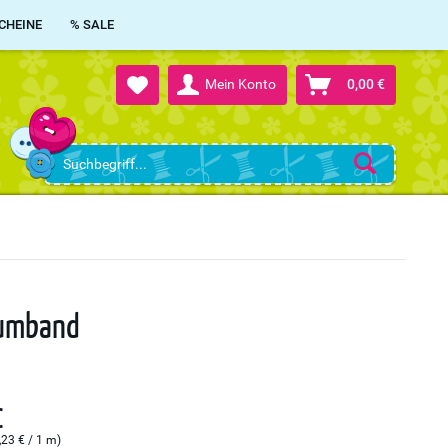
CHEINE
% SALE
Mein Konto
0,00 €
aumband
€
,23 € / 1 m)