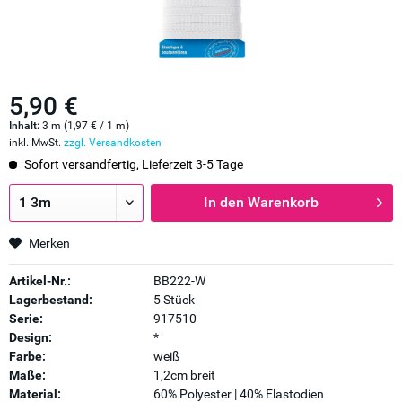
5,90 €
Inhalt:
3 m (1,97 € / 1 m)
inkl. MwSt.
zzgl. Versandkosten
Sofort versandfertig, Lieferzeit 3-5 Tage
In den
Warenkorb
Merken
Artikel-Nr.:
BB222-W
Lagerbestand:
5 Stück
Serie:
917510
Design:
*
Farbe:
weiß
Maße:
1,2cm breit
Material:
60% Polyester | 40% Elastodien