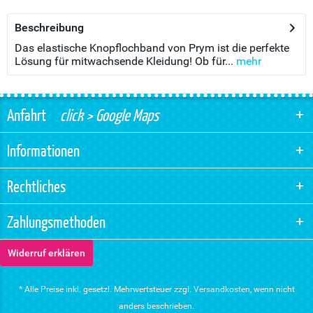
Beschreibung
Das elastische Knopflochband von Prym ist die perfekte
Lösung für mitwachsende Kleidung! Ob für...
mehr
Anfahrt
click > Google Maps
Informationen
Rechtliches
Zahlungsmethoden
Widerruf erklären
* Alle Preise inkl. gesetzl. Mehrwertsteuer zzgl.
Versandkosten
, wenn nicht
anders beschrieben.