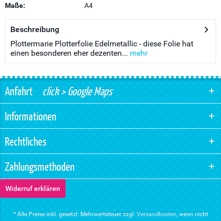
Maße:
A4
Beschreibung
Plottermarie Plotterfolie Edelmetallic - diese Folie hat
einen besonderen eher dezenten...
mehr
Anfahrt
click > Google Maps
Informationen
Rechtliches
Zahlungsmethoden
Widerruf erklären
* Alle Preise inkl. gesetzl. Mehrwertsteuer zzgl.
Versandkosten
, wenn nicht