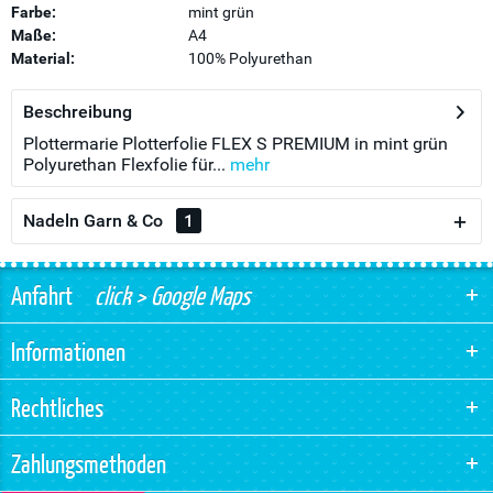
Farbe:
mint grün
Maße:
A4
Material:
100% Polyurethan
Beschreibung
Plottermarie Plotterfolie FLEX S PREMIUM in mint grün
Polyurethan Flexfolie für...
mehr
Nadeln Garn & Co
1
Anfahrt
click > Google Maps
Informationen
Rechtliches
Zahlungsmethoden