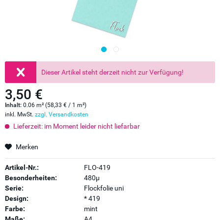
Dieser Artikel steht derzeit nicht zur Verfügung!
3,50 €
Inhalt:
0.06 m² (58,33 € / 1 m²)
inkl. MwSt.
zzgl. Versandkosten
Lieferzeit: im Moment leider nicht liefarbar
Merken
Artikel-Nr.:
FLO-419
Besonderheiten:
480µ
Serie:
Flockfolie uni
Design:
* 419
Farbe:
mint
Maße:
A4