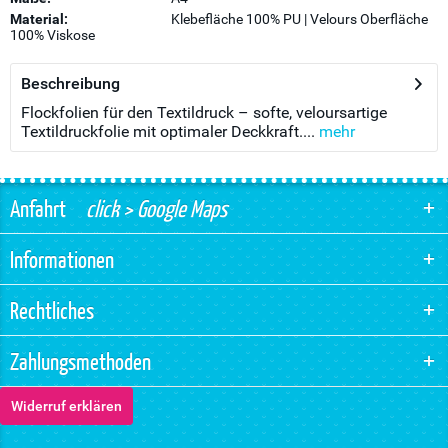
Material:
Klebefläche 100% PU | Velours Oberfläche
100% Viskose
Beschreibung
Flockfolien für den Textildruck – softe, veloursartige
Textildruckfolie mit optimaler Deckkraft....
mehr
Anfahrt
click > Google Maps
Informationen
Rechtliches
Zahlungsmethoden
Widerruf erklären