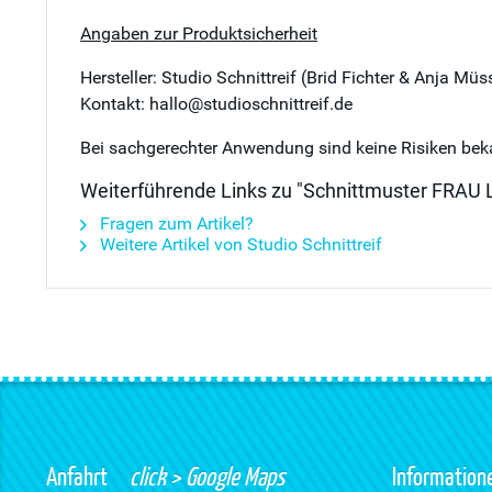
Angaben zur Produktsicherheit
Hersteller: Studio Schnittreif (Brid Fichter & Anja M
Kontakt: hallo@studioschnittreif.de
Bei sachgerechter Anwendung sind keine Risiken bek
Weiterführende Links zu "Schnittmuster FRAU LU
Fragen zum Artikel?
Weitere Artikel von Studio Schnittreif
Anfahrt
click > Google Maps
Information