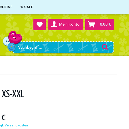
CHEINE
% SALE
Mein Konto
0,00 €
. XS-XXL
 €
gl. Versandkosten