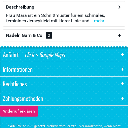
Beschreibung
Frau Mara ist ein Schnittmuster für ein schmales,
feminines Jerseykleid mit klarer Linie und...
mehr
Nadeln Garn & Co
2
Anfahrt
click > Google Maps
Informationen
Rechtliches
Zahlungsmethoden
Widerruf erklären
* Alle Preise inkl. gesetzl. Mehrwertsteuer zzgl.
Versandkosten
, wenn nicht