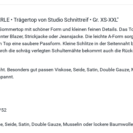
E • Trägertop von Studio Schnittreif • Gr. XS-XXL"
ommertop mit schöner Form und kleinen feinen Details. Das Top f
unter Blazer, Strickjacke oder Jeansjacke. Die leichte A-Form so
 Top eine saubere Passform. Kleine Schlitze in der Seitennaht
 Durch die schräg verlegten Schulternähte bekommt auch die Rücks
. Besonders gut passen Viskose, Seide, Satin, Double Gauze, M
spannt.
/52
e, Seide, Satin, Double Gauze, Musselin oder lockere Baumwolle