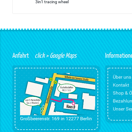
3in1 tracing wheel
Anfahrt
click > Google Maps
Information
Über uns
Kontakt
Shop & Ö
Bezahlun
Unser Ser
Großbeerenstr. 169 in 12277 Berlin