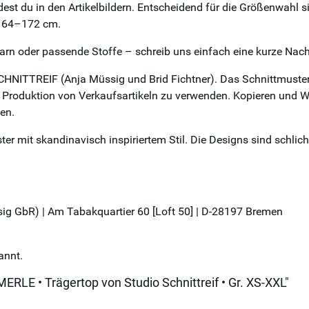
st du in den Artikelbildern. Entscheidend für die Größenwahl s
 164–172 cm.
arn oder passende Stoffe – schreib uns einfach eine kurze Nach
CHNITTREIF (Anja Müssig und Brid Fichtner). Das Schnittmuster
ie Produktion von Verkaufsartikeln zu verwenden. Kopieren und We
en.
ster mit skandinavisch inspiriertem Stil. Die Designs sind schli
üssig GbR) | Am Tabakquartier 60 [Loft 50] | D-28197 Bremen
annt.
RLE • Trägertop von Studio Schnittreif • Gr. XS-XXL"