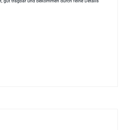
cht, gut tragbar und bekommen durch feine Details
"