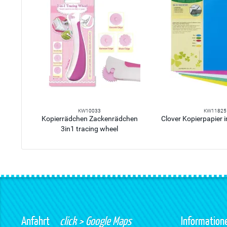
KW10033
KW11825
Kopierrädchen Zackenrädchen
Clover Kopierpapier in
3in1 tracing wheel
Anfahrt
click > Google Maps
Information