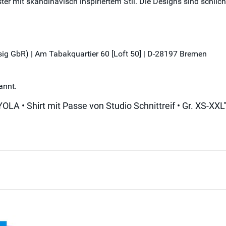
ster mit skandinavisch inspiriertem Stil. Die Designs sind schli
üssig GbR) | Am Tabakquartier 60 [Loft 50] | D-28197 Bremen
annt.
LA • Shirt mit Passe von Studio Schnittreif • Gr. XS-XXL