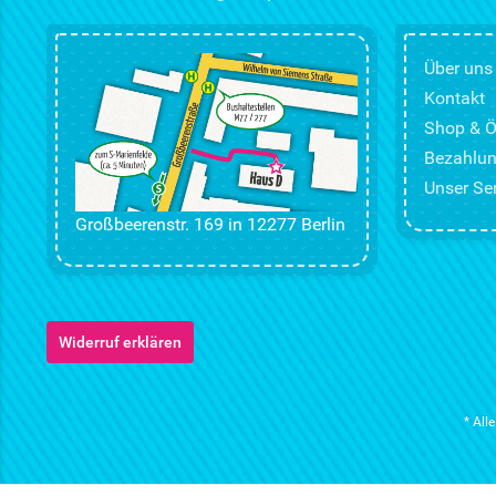
Über uns
Kontakt
Shop & Ö
Bezahlun
Unser Ser
Großbeerenstr. 169 in 12277 Berlin
Widerruf erklären
* All