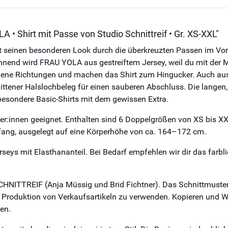
• Shirt mit Passe von Studio Schnittreif • Gr. XS-XXL"
seinen besonderen Look durch die überkreuzten Passen im Vordert
pannend wird FRAU YOLA aus gestreiftem Jersey, weil du mit der Mu
edene Richtungen und machen das Shirt zum Hingucker. Auch aus 
hnittener Halslochbeleg für einen sauberen Abschluss. Die lang
 besondere Basic-Shirts mit dem gewissen Extra.
ger:innen geeignet. Enthalten sind 6 Doppelgrößen von XS bis X
fang, ausgelegt auf eine Körperhöhe von ca. 164–172 cm.
erseys mit Elasthananteil. Bei Bedarf empfehlen wir dir das far
CHNITTREIF (Anja Müssig und Brid Fichtner). Das Schnittmuster
ie Produktion von Verkaufsartikeln zu verwenden. Kopieren und We
en.