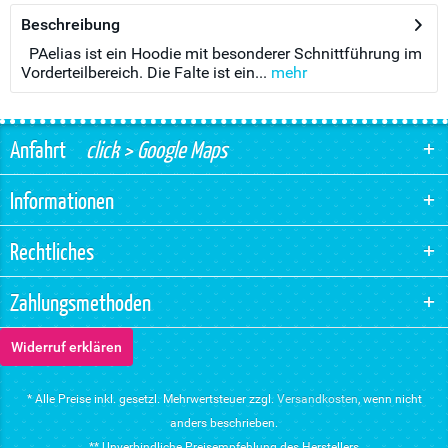
Beschreibung
PAelias ist ein Hoodie mit besonderer Schnittführung im
Vorderteilbereich. Die Falte ist ein...
mehr
Anfahrt
click > Google Maps
Informationen
Rechtliches
Zahlungsmethoden
Widerruf erklären
* Alle Preise inkl. gesetzl. Mehrwertsteuer zzgl.
Versandkosten
, wenn nicht
anders beschrieben.
** Unverbindliche Preisempfehlung des Herstellers