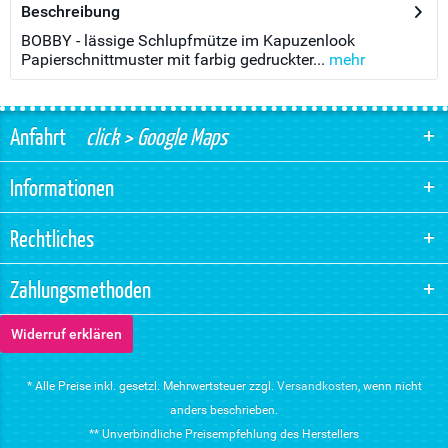
Beschreibung
BOBBY - lässige Schlupfmütze im Kapuzenlook
Papierschnittmuster mit farbig gedruckter...
mehr
Anfahrt
click > Google Maps
Informationen
Rechtliches
Zahlungsmethoden
Widerruf erklären
* Alle Preise inkl. gesetzl. Mehrwertsteuer zzgl.
Versandkosten
, wenn nicht
anders beschrieben.
** Unverbindliche Preisempfehlung des Herstellers