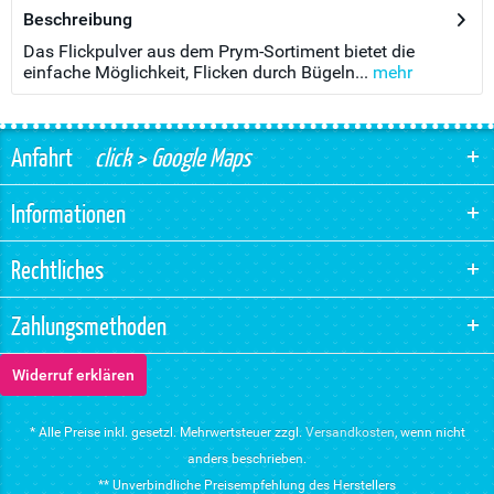
Beschreibung
Das Flickpulver aus dem Prym-Sortiment bietet die
einfache Möglichkeit, Flicken durch Bügeln...
mehr
Anfahrt
click > Google Maps
Informationen
Rechtliches
Zahlungsmethoden
Widerruf erklären
* Alle Preise inkl. gesetzl. Mehrwertsteuer zzgl.
Versandkosten
, wenn nicht
anders beschrieben.
** Unverbindliche Preisempfehlung des Herstellers